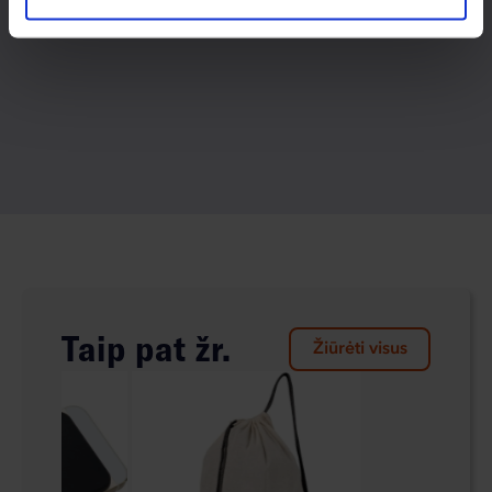
Taip pat žr.
Žiūrėti visus