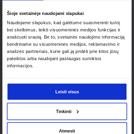
individualaus
Šioje svetainėje naudojami slapukai
sprendimo?
Naudojame slapukus, kad galėtume suasmeninti turinį
bei skelbimus, teikti visuomeninės medijos funkcijas ir
Susisiek su mumis dėl
analizuoti srautą. Be to, svetainės naudojimo informaciją
nestandartinio produkto aptarimo.
bendriname su visuomeninės medijos, reklamavimo ir
analizės partneriais, kurie gali ją pridėti prie kitos jūsų
Susisiekti
pateiktos arba naudojant paslaugas surinktos
informacijos.
Leisti visus
Tinkinti
Atmesti