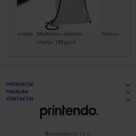
lefono kortelės
Medvilninis sportinis
Priekinis žibint
krepšys 140 g/m2
PRODUKTAI
PAGALBA
KONTAKTAI
Drukomat.pl Sp. z o. o.