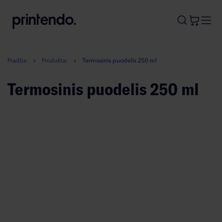
B
A
A
B
Pradžia
Produktai
Termosinis puodelis 250 ml
Termosinis puodelis 250 ml