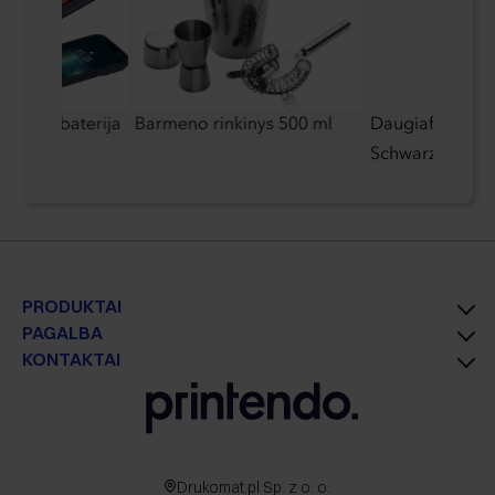
šorinė baterija
Barmeno rinkinys 500 ml
Daugiafunkcis į
Schwarzwolf
PRODUKTAI
PAGALBA
KONTAKTAI
Drukomat.pl Sp. z o. o.