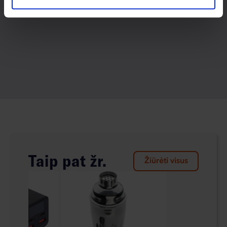
Taip pat žr.
Žiūrėti visus