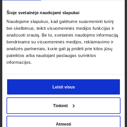
individualaus
Šioje svetainėje naudojami slapukai
sprendimo?
Naudojame slapukus, kad galėtume suasmeninti turinį
bei skelbimus, teikti visuomeninės medijos funkcijas ir
Susisiek su mumis dėl
analizuoti srautą. Be to, svetainės naudojimo informaciją
nestandartinio produkto aptarimo.
bendriname su visuomeninės medijos, reklamavimo ir
analizės partneriais, kurie gali ją pridėti prie kitos jūsų
Susisiekti
pateiktos arba naudojant paslaugas surinktos
informacijos.
Leisti visus
Tinkinti
Atmesti