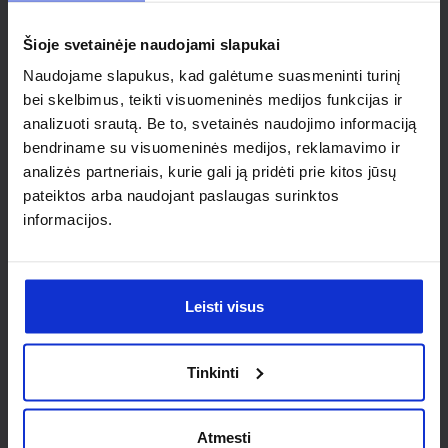
individualaus
Šioje svetainėje naudojami slapukai
sprendimo?
Naudojame slapukus, kad galėtume suasmeninti turinį
bei skelbimus, teikti visuomeninės medijos funkcijas ir
Susisiek su mumis dėl
analizuoti srautą. Be to, svetainės naudojimo informaciją
nestandartinio produkto aptarimo.
bendriname su visuomeninės medijos, reklamavimo ir
analizės partneriais, kurie gali ją pridėti prie kitos jūsų
Susisiekti
pateiktos arba naudojant paslaugas surinktos
informacijos.
Leisti visus
Tinkinti
Atmesti