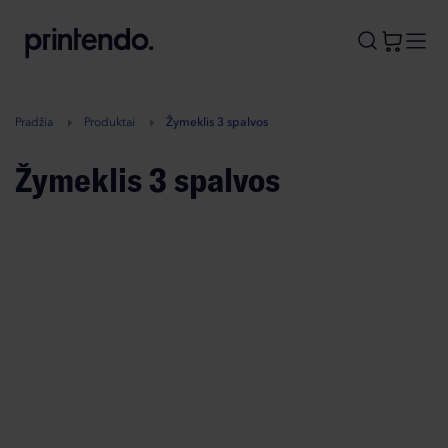
B
A
A
B
Pradžia
Produktai
Žymeklis 3 spalvos
Žymeklis 3 spalvos