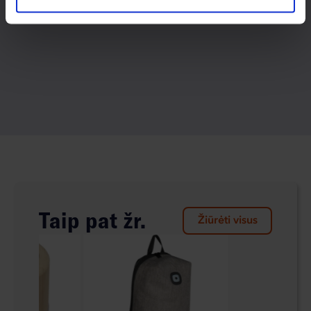
Taip pat žr.
Žiūrėti visus