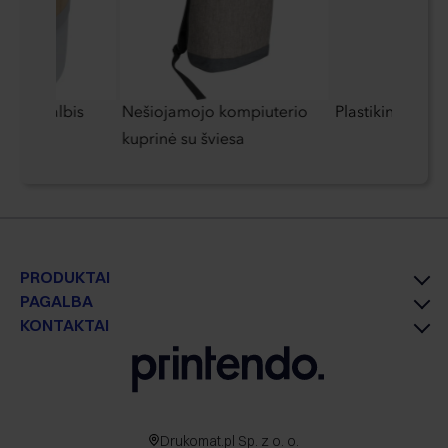
garsiakalbis
Nešiojamojo kompiuterio
Plastikinis puod
kuprinė su šviesa
PRODUKTAI
PAGALBA
KONTAKTAI
Drukomat.pl Sp. z o. o.