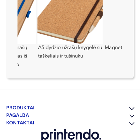
ijinis užrašų
A5 dydžio užrašų knygelė su
Magnetinis telef
pagamintas iš
taškeliais ir tušinuku
liesterio
PRODUKTAI
PAGALBA
KONTAKTAI