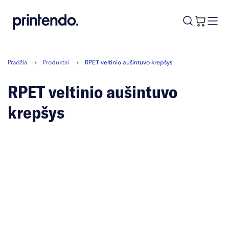
B
A
A
B
Pradžia
Produktai
rPET veltinio aušintuvo krepšys
rPET veltinio aušintuvo
krepšys