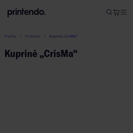
B
A
A
B
Pradžia
Produktai
Kuprinė „CrisMa“
Kuprinė „CrisMa“