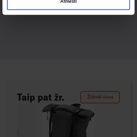
Atmesti
Taip pat žr.
Žiūrėti visus