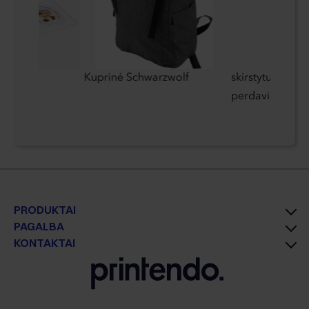
ipdukai
Kuprinė Schwarzwolf
skirstytuvas s
s ir
perdavimo funk
PRODUKTAI
PAGALBA
KONTAKTAI