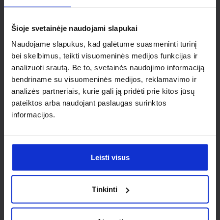
individualaus
sprendimo?
Šioje svetainėje naudojami slapukai
Naudojame slapukus, kad galėtume suasmeninti turinį
Susisiek su mumis dėl
bei skelbimus, teikti visuomeninės medijos funkcijas ir
analizuoti srautą. Be to, svetainės naudojimo informaciją
nestandartinio produkto aptarimo.
bendriname su visuomeninės medijos, reklamavimo ir
analizės partneriais, kurie gali ją pridėti prie kitos jūsų
Susisiekti
pateiktos arba naudojant paslaugas surinktos
informacijos.
Leisti visus
Tinkinti